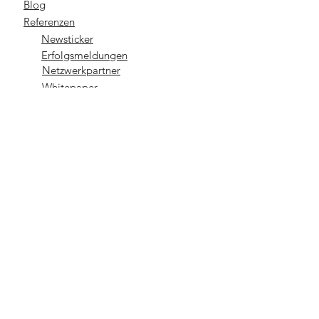
Blog
Referenzen
Newsticker
Erfolgsmeldungen
Netzwerkpartner
Whitepaper
Wissenswertes
Krise & Krisenfrüherkennung
Sanierung unter Insolvenzschutz
Eigenverwaltung
Schutzschirmverfahren
Fortbestehensprognose
Fortführungsprognose
Zahlungsunfähigkeit
Überschuldung
Restrukturierungsrahmen (StaRUG)
Proventium Unternehmensberatung
GmbH