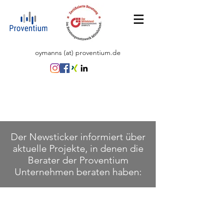
oymanns (at) proventium.de
Der Newsticker informiert über
aktuelle Projekte, in denen die
Berater der Proventium
Unternehmen beraten haben: