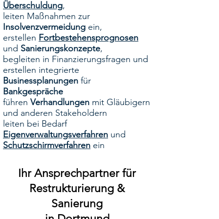
Überschuldung
,
leiten Maßnahmen zur
Insolvenzvermeidung
ein,
erstellen
Fortbestehensprognosen
und
Sanierungskonzepte
,
begleiten in Finanzierungsfragen und
erstellen integrierte
Businessplanungen
für
Bankgespräche
führen
Verhandlungen
mit Gläubigern
und anderen Stakeholdern
leiten bei Bedarf
Eigenverwaltungsverfahren
und
Schutzschirmverfahren
ein
Ihr Ansprechpartner für
Restrukturierung &
Sanierung
in Dortmund