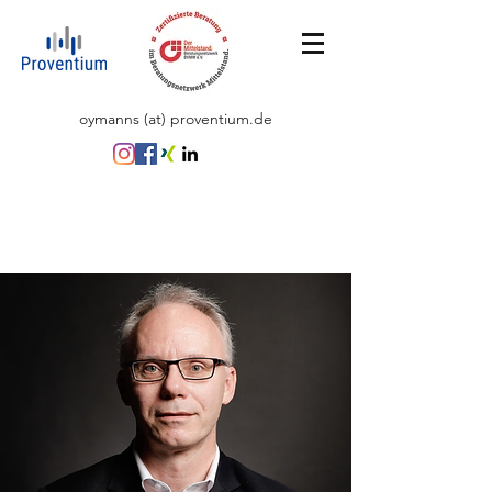
oymanns (at) proventium.de