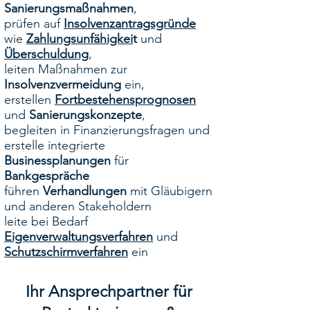
Sanierungsmaßnahmen
,
prüfen auf
Insolvenzantragsgründe
wie
Zahlungsunfähigkei
t
und
Überschuldung
,
leiten Maßnahmen zur
Insolvenzvermeidung
ein,
erstellen
Fortbestehensprognosen
und
Sanierungskonzepte
,
begleiten in Finanzierungsfragen und
erstelle integrierte
Businessplanungen
für
Bankgespräche
führen
Verhandlungen
mit Gläubigern
und anderen Stakeholdern
leite bei Bedarf
Eigenverwaltungsverfahren
und
Schutzschirmverfahren
ein
Ihr Ansprechpartner für