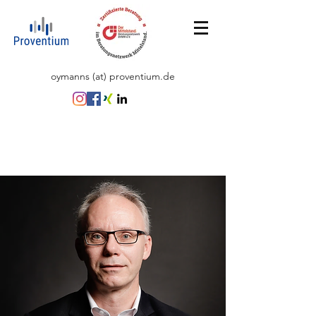
oymanns (at) proventium.de