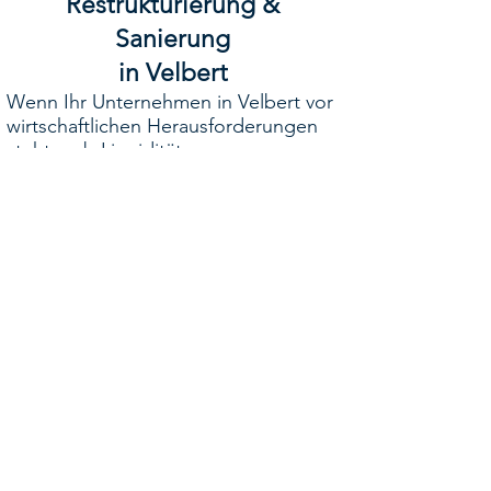
Restrukturierung &
Sanierung
in Velbert
Wenn Ihr Unternehmen in Velbert vor
wirtschaftlichen Herausforderungen
steht – ob Liquiditätsengpass,
Umsatzrückgang oder drohende
Insolvenz – stehen wir Ihnen als
erfahrene Restrukturierungsberater
zur Seite.
Wir entwickeln gemeinsam mit Ihnen
maßgeschneiderte Lösungen, um Ihr
Unternehmen zu stabilisieren, zu
transformieren und langfristig
erfolgreich zu machen.
📍 Standort: Velbert
📞 Kontakt: 0176 70 60 4501
✉️ E-Mail: oymanns[at]proventium.de