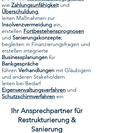
wie
Zahlungsunfähigkei
t
und
Überschuldung
,
leiten Maßnahmen zur
Insolvenzvermeidung
ein,
erstellen
Fortbestehensprognosen
und
Sanierungskonzepte
,
begleiten in Finanzierungsfragen und
erstellen integrierte
Businessplanungen
für
Bankgespräche
führen
Verhandlungen
mit Gläubigern
und anderen Stakeholdern
leiten bei Bedarf
Eigenverwaltungsverfahren
und
Schutzschirmverfahren
ein
Ihr Ansprechpartner für
Restrukturierung &
Sanierung