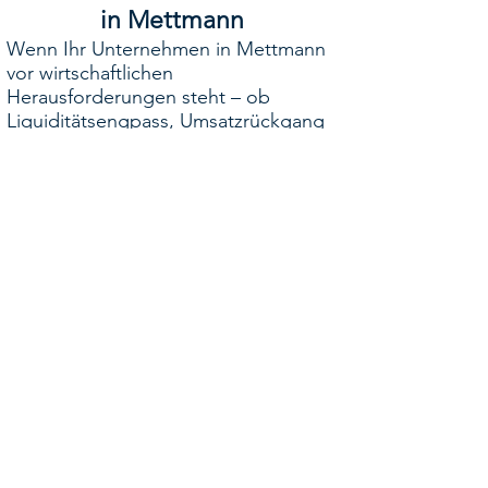
in Mettmann
Wenn Ihr Unternehmen in Mettmann
vor wirtschaftlichen
Herausforderungen steht – ob
Liquiditätsengpass, Umsatzrückgang
oder drohende Insolvenz – stehen wir
Ihnen als erfahrene
Restrukturierungsberater zur Seite.
Wir entwickeln gemeinsam mit Ihnen
maßgeschneiderte Lösungen, um Ihr
Unternehmen zu stabilisieren, zu
transformieren und langfristig
erfolgreich zu machen.
📍 Standort: Mettmann / Kreis
Mettmann
📞 Kontakt: 0176 70 60 4501
✉️ E-Mail: oymanns[at]proventium.de