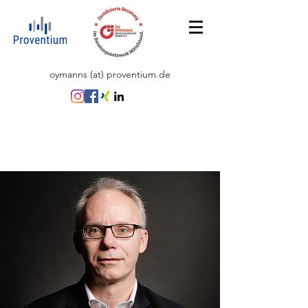
oymanns (at) proventium.de